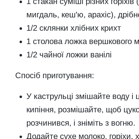
1 стакан суміші різних горіхів 
мигдаль, кеш'ю, арахіс), дрібн
1/2 склянки хлібних крихт
1 столова ложка вершкового 
1/2 чайної ложки ванілі
Спосіб приготування:
У каструльці змішайте воду і 
кипіння, розмішайте, щоб цук
розчинився, і зніміть з вогню.
Додайте сухе молоко, горіхи, х