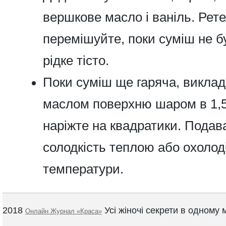
вершкове масло і ваніль. Рет
перемішуйте, поки суміш не б
рідке тісто.
Поки суміш ще гаряча, викладі
маслом поверхню шаром в 1,5
наріжте на квадратики. Пода
солодкість
теплою або охолоді
температури.
2018
Усі жіночі секрети в одному м
Онлайн Журнал «Краса»