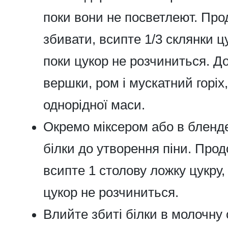
поки вони не посветлеют. Пр
збивати, всипте 1/3 склянки цу
поки цукор не розчиниться. Д
вершки, ром і мускатний горіх
однорідної маси.
Окремо міксером або в бленде
білки до утворення піни. Про
всипте 1 столову ложку цукру, 
цукор не розчиниться.
Влийте збиті білки в молочну 