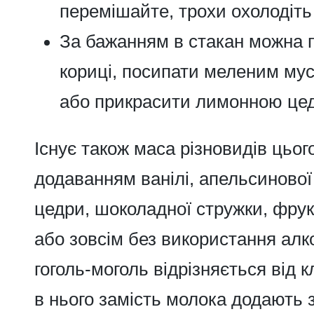
перемішайте, трохи охолодіть 
За бажанням в стакан можна 
кориці, посипати меленим мус
або прикрасити лимонною це
Існує також маса різновидів цьог
додаванням ванілі, апельсинової
цедри, шоколадної стружки, фрукт
або зовсім без використання алк
гоголь-моголь відрізняється від 
в нього замість молока додають 