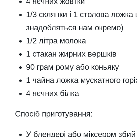
4 яєчних жовтки
1/3 склянки і 1 столова ложка 
знадобляться нам окремо)
1/2 літра молока
1 стакан жирних вершків
90 грам рому або коньяку
1 чайна ложка мускатного горі
4 яєчних білка
Спосіб приготування:
У блендері або міксером збийт