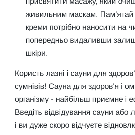
присвятити масажу, який очи
живильним маскам. Пам'ятайт
креми потрібно наносити на чи
попередньо видаливши залиш
шкіри.
Користь лазні і сауни
для здоров'
сумнівів! Сауна для здоров'я і о
організму - найбільш приємне і е
Введіть відвідування сауни або ла
і ви дуже скоро відчуєте відновл