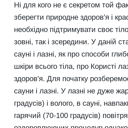
Ні для кого не є секретом той фа
зберегти природне здоров'я і кра
необхідно підтримувати своє тіло
зовні, так і зсередини. У даній ст
сауні і лазні, як про способи гл
шкіри всього тіла, про
Користі лаз
здоров'я. Для початку розберемо
сауни і лазні. У лазні не дуже жа
градусів) і волого, в сауні, навпак
гарячий (70-100 градусів) повітр
оздоровлюючих процедур однаков