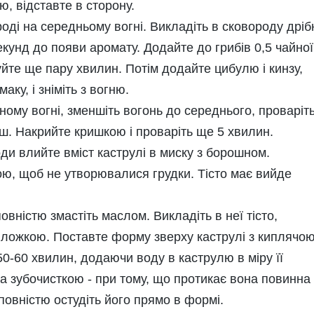
, відставте в сторону.
оді на середньому вогні. Викладіть в сковороду дріб
екунд до появи аромату. Додайте до грибів 0,5 чайної
уйте ще пару хвилин. Потім додайте цибулю і кинзу,
ку, і зніміть з вогню.
ному вогні, зменшіть вогонь до середнього, проваріть
іш. Накрийте кришкою і проваріть ще 5 хвилин.
ди влийте вміст каструлі в миску з борошном.
ю, щоб не утворювалися грудки. Тісто має вийде
ністю змастіть маслом. Викладіть в неї тісто,
ложкою. Поставте форму зверху каструлі з киплячо
0-60 хвилин, додаючи воду в каструлю в міру її
га зубочисткою - при тому, що протикає вона повинна
повністю остудіть його прямо в формі.