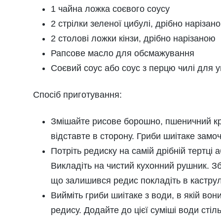
1 чайна ложка соєвого соусу
2 стрілки зеленої цибулі, дрібно нарізано
2 столові ложки кінзи, дрібно нарізаною
Рапсове масло для обсмажування
Соєвий соус або соус з перцю чилі для 
Спосіб приготування:
Змішайте рисове борошно, пшеничний крох
відставте в сторону. Гриби шиітаке замоч
Потріть редиску на самій дрібній тертці 
Викладіть на чистий кухонний рушник. Збе
що залишився редис покладіть в кастру
Вийміть гриби шиітаке з води, в якій вон
редису. Додайте до цієї суміші води сті