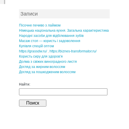
Записи
Пісочне печиво з лаймом
Німецька національна кухня. Загальна характеристика
Народні засоби для відбілювання зубів
Масаж стоп — користь і задоволення
Купівля спецій оптом
https://grassdw.ru/
.
https://biznes-transformator.ru/
Користь сиру для здоров’я
Долма з свіжих виноградного листя
Догляд за жирним волоссям
Догляд за пошкодженим волоссям
Найти: