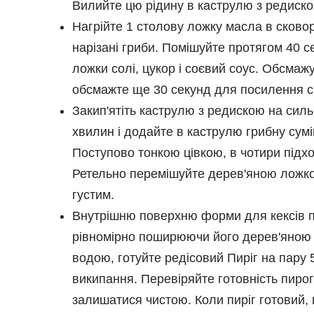
Вилийте цю рідину в каструлю з редискою
Нагрійте 1 столову ложку масла в сковор
нарізані гриби. Помішуйте протягом 40 с
ложки солі, цукор і соєвий соус. Обсмаж
обсмажте ще 30 секунд для посилення сма
Закип'ятіть каструлю з редискою на силь
хвилин і додайте в каструлю грибну сум
Поступово тонкою цівкою, в чотири підхо
Ретельно перемішуйте дерев'яною ложко
густим.
Внутрішню поверхню форми для кексів пов
рівномірно поширюючи його дерев'яною 
водою, готуйте редісовий
Пиріг на пару
5
википання. Перевіряйте готовність пиро
залишатися чистою. Коли пиріг готовий, 