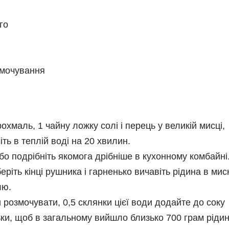
го
умочування
маль, 1 чайну ложку солі і перець у великій мисці,
іть в теплій воді на 20 хвилин.
або подрібніть якомога дрібніше в кухонному комбайні
ріть кінці рушника і гарненько вичавіть рідина в миск
лю.
и розмочувати, 0,5 склянки цієї води додайте до соку
льки, щоб в загальному вийшло близько 700 грам рідин