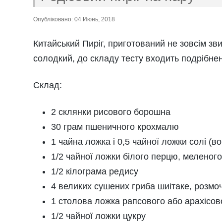
Опубліковано: 04 Июнь, 2018
Китайський
Пиріг,
приготований не зовсім зв
солодкий, до складу тесту входить подрібнен
Склад:
2 склянки рисового борошна
30 грам пшеничного крохмалю
1 чайна ложка і 0,5 чайної ложки солі (
1/2 чайної ложки білого перцю, меленог
1/2 кілограма редису
4 великих сушених гриба шиітаке, розмоч
1 столова ложка рапсового або арахісов
1/2 чайної ложки цукру