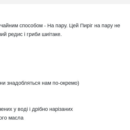
ичайним способом -
На пару.
Цей
Пиріг на пару
не
ий редис і гриби шиітаке.
вони знадобляться нам по-окремо)
о
ених у воді і дрібно нарізаних
ого масла