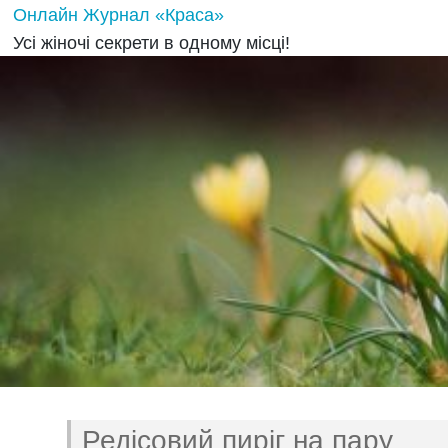
Онлайн Журнал «Краса»
Усі жіночі секрети в одному місці!
Редісовий пиріг на пару