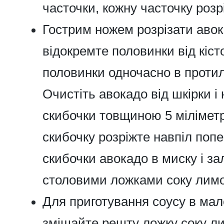
часточки, кожну часточку розр
Гострим ножем розрізати авок
відокремте половинки від кіс
половинки одночасно в протил
Очистіть авокадо від шкірки і
скибочки товщиною 5 міліметр
скибочку розріжте навпіл попе
скибочки авокадо в миску і з
столовими ложками соку лимо
Для приготування соусу в мал
змішайте решту ложку соку л