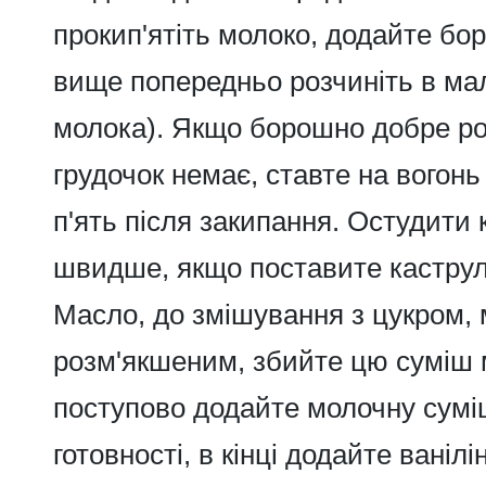
прокип'ятіть молоко, додайте бор
вище попередньо розчиніть в мал
молока). Якщо борошно добре р
грудочок немає, ставте на вогонь
п'ять після закипання. Остудити
швидше, якщо поставите каструл
Масло, до змішування з цукром, 
розм'якшеним, збийте цю суміш 
поступово додайте молочну суміш
готовності, в кінці додайте ванілін