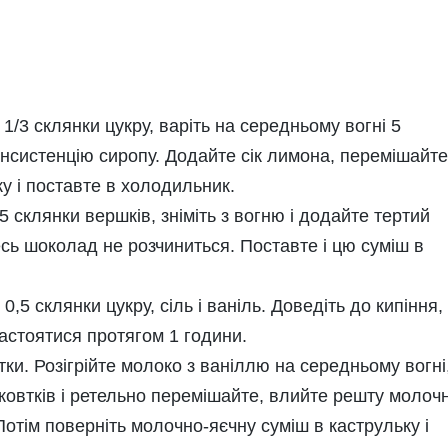
1/3 склянки цукру, варіть на середньому вогні 5
нсистенцію сиропу. Додайте сік лимона, перемішайте
ку і поставте в холодильник.
,5 склянки вершків, зніміть з вогню і додайте тертий
сь шоколад не розчиниться. Поставте і цю суміш в
,5 склянки цукру, сіль і ваніль. Доведіть до кипіння,
 настоятися протягом 1 години.
тки. Розігрійте молоко з ваніллю на середньому вогні
 жовтків і ретельно перемішайте, влийте решту молоч
отім поверніть молочно-яєчну суміш в каструльку і