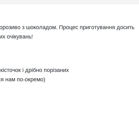
орозиво
з шоколадом. Процес приготування досить
их очікувань!
істочок і дрібно порізаних
ся нам по-окремо)