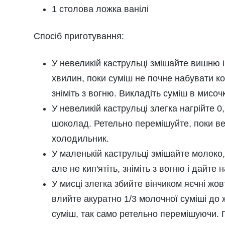
1 столова ложка ванілі
Спосіб приготування:
У невеликій каструльці змішайте вишню і 
хвилин, поки суміш не почне набувати ко
зніміть з вогню. Викладіть суміш в мисоч
У невеликій каструльці злегка нагрійте 0
шоколад. Ретельно перемішуйте, поки ве
холодильник.
У маленькій каструльці змішайте молоко, 0
але не кип'ятіть, зніміть з вогню і дайте
У мисці злегка збийте вінчиком яєчні жов
влийте акуратно 1/3 молочної суміші до
суміш, так само ретельно перемішуючи. П