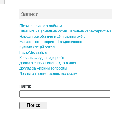
Записи
Пісочне печиво з лаймом
Німецька національна кухня. Загальна характеристика
Народні засоби для відбілювання зубів
Масаж стоп — користь і задоволення
Купівля спецій оптом
https://detiyasli.ru
Користь сиру для здоров’я
Долма з свіжих виноградного листя
Догляд за жирним волоссям
Догляд за пошкодженим волоссям
Найти: