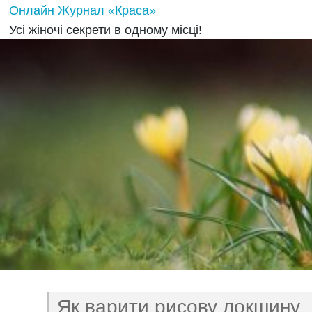
Онлайн Журнал «Краса»
Усі жіночі секрети в одному місці!
Як варити рисову локшину