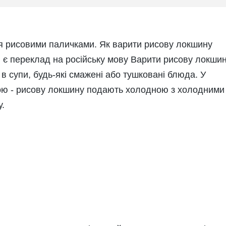
ся рисовими паличками.
Як варити рисову локшину
и є переклад на російську мову Варити рисову локши
в супи, будь-які смажені або тушковані блюда. У
иною - рисову локшину подають холодною з холодними
у.