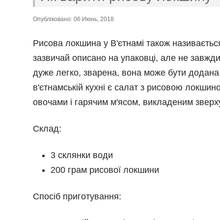
Опубліковано: 06 Июнь, 2018
Рисова локшина у В'єтнамі також називаєть
зазвичай описано на упаковці, але не завжд
дуже легко, зварена, вона може бути додана 
в'єтнамській кухні є салат з рисовою локш
овочами і гарячим м'ясом, викладеним зверх
Склад:
3 склянки води
200 грам рисової локшини
Спосіб приготування: