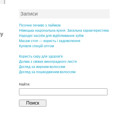
Записи
Пісочне печиво з лаймом
Німецька національна кухня. Загальна характеристика
ну
Народні засоби для відбілювання зубів
Масаж стоп — користь і задоволення
Купівля спецій оптом
Користь сиру для здоров’я
Долма з свіжих виноградного листя
Догляд за жирним волоссям
Догляд за пошкодженим волоссям
Найти: