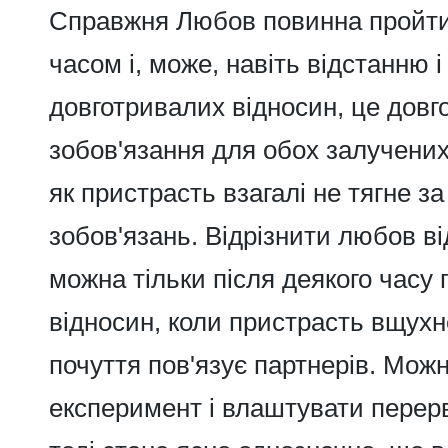
Справжня
Любов
повинна пройт
часом і, може, навіть відстанню 
довготривалих відносин, це довг
зобов'язання для обох залучених
як пристрасть взагалі не тягне з
зобов'язань.
Відрізнити любов ві
можна тільки після деякого часу 
відносин, коли пристрасть вщухне
почуття пов'язує партнерів. Мож
експеримент і влаштувати перерв