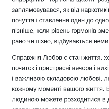
заплямовувався, як від наркотикі
почуття і ставлення один до одно
пізніше, коли рівень гормонів зм
рано чи пізно, відбувається неми
Справжня
Любов
є стан життя, х
початок і пристрасні вечора і вих
і важливою складовою любові, л
кожному моменті вашого життя. 
людиною можете розходитися в 