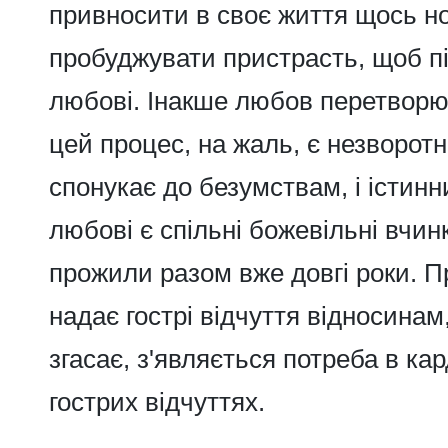
привносити в своє життя щось но
пробуджувати пристрасть, щоб п
любові. Інакше любов перетворює
цей процес, на жаль, є незворот
спонукає до безумствам, і істин
любові є спільні божевільні вчин
прожили разом вже довгі роки.
П
надає гострі відчуття відносинам
згасає, з'являється потреба в к
гострих відчуттях.