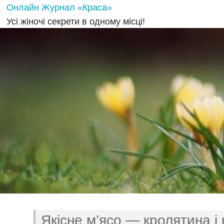
Онлайн Журнал «Краса»
Усі жіночі секрети в одному місці!
Якісне м’ясо — кролятина і