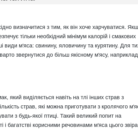
дно визначитися з тим, як він хоче харчуватися. Як
езпечує тільки необхідний мінімум калорій і смакових
і види м'яса: свинину, яловичину та курятину. Для ти
варто звернутися до більш якісному м'ясу, наприклад
к, який виділяється навіть на тлі інших страв з
ількість страв, які можна приготувати з кролячого м'я
увати з будь-якої птиці. Такий великий попит на
і і багатстві корисними речовинами м'яса цього звіра