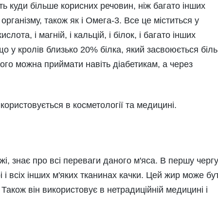
ть куди більше корисних речовин, ніж багато інших
 організму, також як і Омега-3. Все це міститься у
ислота, і магній, і кальцій, і білок, і багато інших
 що у кролів близько 20% білка, який засвоюється біл
його можна приймати навіть діабетикам, а через
користовується в косметології та медицині.
і, знає про всі переваги даного м'яса. В першу черг
і і всіх інших м'яких тканинах качки. Цей жир може бу
 Також він використовує в нетрадиційній медицині і