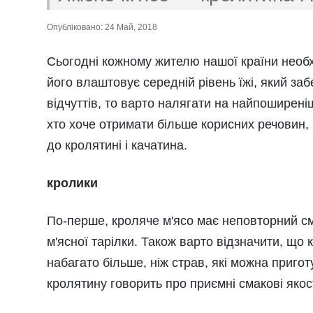
Опубліковано: 24 Май, 2018
Сьогодні кожному жителю нашої країни необхі
його влаштовує середній рівень їжі, який заб
відчуттів, то варто налягати на найпоширеніш
хто хоче отримати більше корисних речовин, 
до кролятині і качатина.
кролики
По-перше, кроляче м'ясо має неповторний сма
м'ясної тарілки. Також варто відзначити, що к
набагато більше, ніж страв, які можна пригот
кролятину говорить про приємні смакові якост