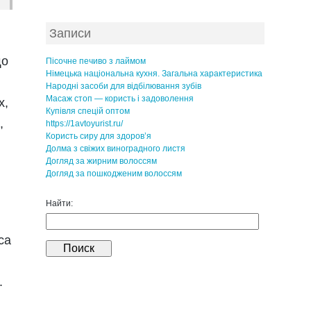
Записи
що
Пісочне печиво з лаймом
Німецька національна кухня. Загальна характеристика
Народні засоби для відбілювання зубів
Масаж стоп — користь і задоволення
х,
Купівля спецій оптом
,
https://1avtoyurist.ru/
Користь сиру для здоров’я
Долма з свіжих виноградного листя
Догляд за жирним волоссям
Догляд за пошкодженим волоссям
Найти:
са
.